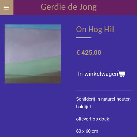
Gerdie de Jong
Ga
direct
naar
On Hog Hill
de
hoofdinhoud
€ 425,00
In winkelwagen
Schilderij in naturel houten
baklijst.
olieverf op doek
60 x 60 cm